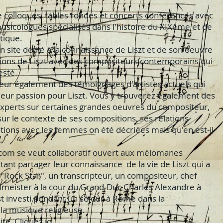
 colloques, tables rondes et concerts conférences avec
usicologues spécialisés dans l'histoire du XIXème et de
tique.
n site dédié à la connaissance de Liszt et de son oeuvre
tions de Liszt avec des compositeurs contemporains qui
esté.
leur également des témoignages d'artistes actuels qui
 leur passion pour Liszt. Vous y trouverez également des
perts sur certaines grandes oeuvres du compositeur,
ur le contexte de ses compositions, ses relations
lations avec les femmes on été décriées mais qu'en est-il
z.com se veut collaboratif ouvert aux mélomanes
ant partager leur connaissance de la vie de Liszt qui a
"Rock Star", un transcripteur, un compositeur, chef
llmeister à la cour du Grand-Duc Charles Alexandre à
st investi pendant un séjour à Rome dans la
la musique religieuse.
te Cliquez ici