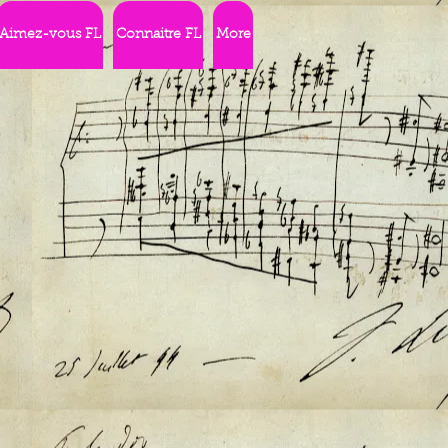
Aimez-vous FL
Connaitre FL
More