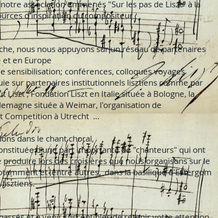
notre association emmenés "Sur les pas de Liszt" à la
urces d'inspiration du compositeur
he, nous nous appuyons sur un réseau de partenaires
e et en Europe
e sensibilisation; conférences, colloques voyages
puie sur partenaires institutionnels lisztiens comme par
ut Liszt , Fondation Liszt en Italie située à Bologne, la
llemagne située à Weimar, l'organisation de
szt Competition à Utrecht …
ions dans le chant choral,
constituée d'une part importante de "chanteurs" qui ont
e produire lors des croisières que nous organisons sur le
otamment et ,entre autres, dans la basilique d'Estergom
lisztiens.
assés et à venir susceptibles de retenir votre attention