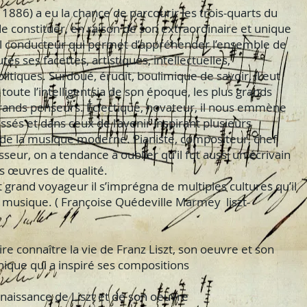
- 1886) a eu la chance de parcourir les trois-quarts du
e constituer, en raison de son extraordinaire et unique
fil conducteur qui permet d’appréhender l’ensemble de
tes ses facettes, artistiques, intellectuelles,
litiques. Surdoué, érudit, boulimique de savoir, il eut
 toute l’intelligentsia de son époque, les plus grands
 grands penseurs. Éclectique, novateur, il nous emmène
assés et dans ceux de l’avenir inspirant plusieurs
de la musique moderne. Pianiste, compositeur, chef
sseur, on a tendance à oublier qu’il fut aussi un écrivain
es œuvres de qualité.
 grand voyageur il s’imprégna de multiples cultures qu’il
a musique. ( Françoise Quédeville Marmey liszt-
ire connaître la vie de Franz Liszt, son oeuvre et son
ique qui a inspiré ses compositions
naissance de Liszt et de son oeuvre