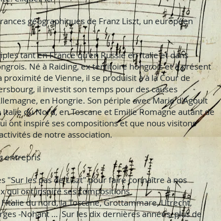
nérances géographiques de Franz Liszt, un européen
tiples tant en France qu'en Russie en Italie et dans
ngrois. Né à Raiding, ex territoire hongrois et à présent
à proximité de Vienne, il se produisit à à la Cour de
ersbourg, il investit son temps pour des causes
llemagne, en Hongrie. Son périple avec Marie d'Agoult
en Italie du Nord, en Toscane et Emilie Romagne autant de
qui ont inspiré ses compositions et que nous visitons
activités de notre association.
 entrepris
"Sur les pas de Liszt" pour faire connaître à nos
x qui ont inspiré ses compositions
 l'Italie du nord, la Toscane, Grottammare, Utrecht,
ges -Nohant … Sur les dix dernières années, plus de