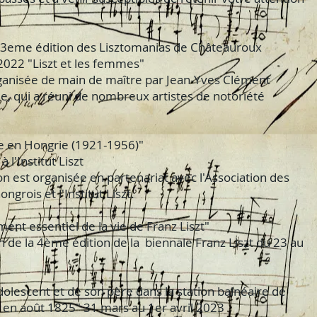
a 23eme édition des Lisztomanias de Châteauroux
2022 "Liszt et les femmes"
ganisée de main de maître par Jean-Yves Clément
ue, qui a réuni de nombreux artistes de notoriété
te en Hongrie (1921-1956)"
l'Institut Liszt
n est organisée en partenariat avec l'Association des
ongrois et l'Institut Liszt.
nt essentiel de la vie de Franz Liszt"
n de la 4ème édition de la biennale Franz Liszt du 23 au
dolescent et de son père dans la station balnéaire de
en août 1825" 31 mars au 1er avril 2023