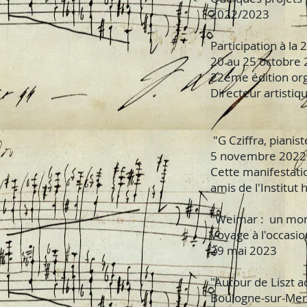
2022/2023
Participation à l
20 au 25 octobre 
22eme édition or
Directeur artistiq
"G Cziffra, pianis
5 novembre 2022 à 
Cette manifestatio
amis de l'Institut h
"Weimar : un mome
Voyage à l'occasio
29 mai 2023
"Autour de Liszt a
Boulogne-sur-Mer 