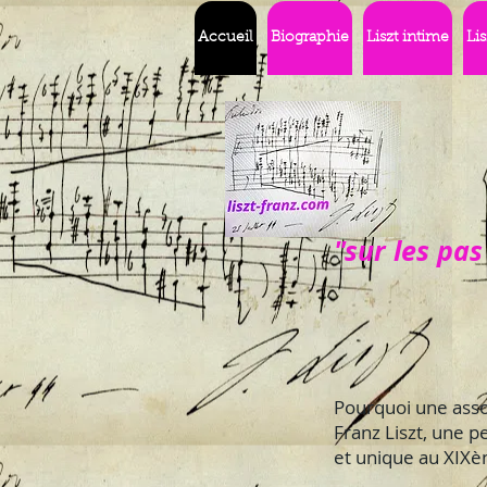
Accueil
Biographie
Liszt intime
Li
"sur les pas
Pourquoi une assoc
Franz Liszt, une p
et unique au XIX