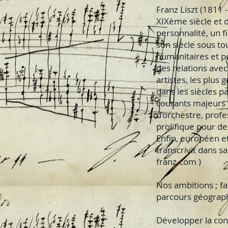
Franz Liszt (1811 
XIXème siècle et d
personnalité, un 
son siècle sous tou
humanitaires et po
des relations avec
artistes, les plus
dans les siècles p
courants majeurs 
d’orchestre, profe
prolifique pour d
Enfin, européen et
transcrivit dans s
franz.com )
Nos ambitions ; fa
parcours géograph
Développer la con