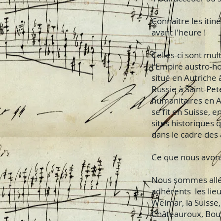
Connaître les iti
avant l'heure !
Celles-ci sont mul
l'Empire austro-ho
situé en Autriche 
Russie à Saint-Pet
humanitaires en A
se fit en Suisse, 
sites historiques 
dans le cadre des 
Ce que nous avons
Nous sommes allés 
adhérents les lieu
Weimar, la Suisse,
Châteauroux, Bour