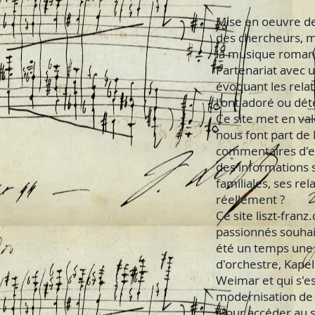
Mise en oeuvre de
des chercheurs, m
la musique roman
Partenariat avec u
évoquant les rela
l'ont adoré ou dét
Ce site met en va
nous font part de
commentaires d'ex
des informations s
familiales, ses re
réellement ?
Ce site liszt-fran
passionnés souhait
été un temps une 
d'orchestre, Kape
Weimar et qui s'e
modernisation de 
Pour accéder au si