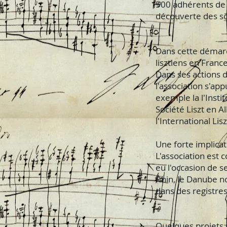
500 adhérents de 
découverte des so
Dans cette démarc
lisztiens en Franc
Dans ses actions d
l'association s'ap
exemple la l'Instit
Société Liszt en A
l'International Li
Une forte implicat
L'association est 
eu l'occasion de s
Rhin, le Danube n
dans des registres 
Quelques projets p