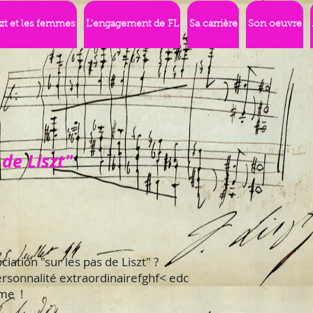
szt et les femmes
L'engagement de FL
Sa carrière
Son oeuvre
 de Liszt"
iation "sur les pas de Liszt" ?
ersonnalité extraordinairefghf< edc
ème !