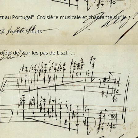
szt au Portugal" Croisière musicale et chantante sur le
 - 6 jours-5 nuits
ojets de "Sur les pas de Liszt" …