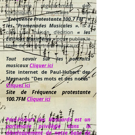
Il anime régulièrement des
chroniques musicales sur
"Fréquence Protestante 100.7 FM"
,
«
les "Promenades Musicales ».
Il a
créé une maison d’édition
« les
Éditions Marinières »
pour publier le
texte de ses portraits musicaux.
Tout savoir sur les portraits
musicaux
Cliquer ici
Site internet de Paul-Hubert des
Mesnards "Des mots et des notes"
Cliquez ici
Site de Fréquence protestante
100.7FM
Cliquer ici
Paul-Hubert des Mesnards est un
partenaire privilégié dans le
développement de notre base de