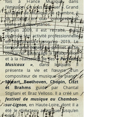
fois à France Musique dans
l’émission « À vous de jouer ». Grand
amateur de musique de chambre, il
se produit en duo violoncelle et
piano et à deux pianos.
Depuis 2009, il est retraité, mais
poursuit son activité professionnelle
en indépendant jusqu’en 2019. Le
temps ainsi dégagé lui permet de se
consacrer davantage à l’élaboration
et à la réalisation de ses
« Portraits
Musicaux »
, dans lesquels il
présente la vie et l’œuvre d’un
compositeur de musique de piano :
Mozart, Beethoven, Chopin, Liszt
et Brahms
guidé par Chantal
Stigliani et Braz Velloso. Il a créé un
festival de musique au Chambon-
sur-Lignon,
en Haute-Loire, dont il a
été le directeur artistique jusqu’en
2019
.