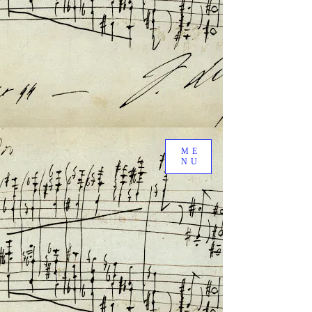
ME
NU