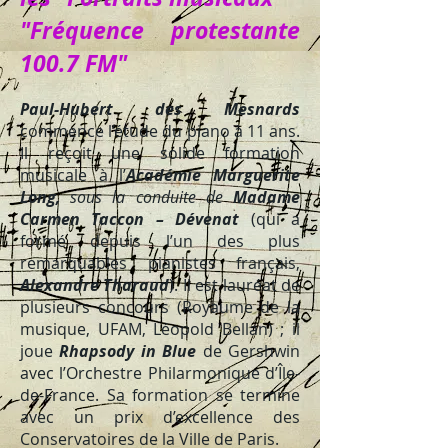
"Fréquence protestante
100.7 FM"
Paul-Hubert des Mesnards
commence l’étude du piano à 11 ans.
Il reçoit une solide formation
musicale à l’
Académie Marguerite
Long,
sous la conduite de
Madame
Carmen Taccon – Dévenat
(qui a
formé depuis l’un des plus
remarquables pianistes français,
Alexandre Tharaud
). Il est lauréat de
plusieurs concours (Royaume de la
musique, UFAM, Léopold Bellan) ; il
joue
Rhapsody in Blue
de Gershwin
avec l’Orchestre Philarmonique d’Île-
de-France. Sa formation se termine
avec un prix d’excellence des
Conservatoires de la Ville de Paris.