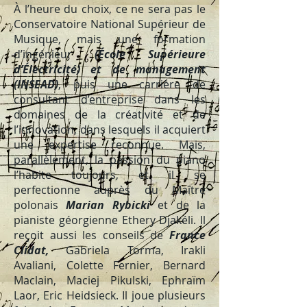
À l’heure du choix, ce ne sera pas le
Conservatoire National Supérieur de
Musique, mais une formation
d’ingénieur
(École Supérieure
d’Électricité) et de management
(INSEAD)
, puis une carrière de
consultant d’entreprise dans les
domaines de la créativité et de
l’innovation, dans lesquels il acquiert
une expertise reconnue. Mais,
parallèlement, la passion du piano
l’habite toujours, et il se
perfectionne auprès du Maître
polonais
Marian Rybicki
et de la
pianiste géorgienne Ethery Djakéli. Il
reçoit aussi les conseils de
France
Clidat,
Gabriela Torma, Irakli
Avaliani, Colette Fernier, Bernard
Maclain, Maciej Pikulski, Ephraïm
Laor, Eric Heidsieck. Il joue plusieurs