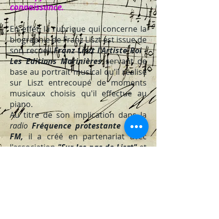
connaissance.
En effet, la rubrique qui concerne la
biographie de Franz Liszt est issue de
son recueil
Franz Liszt l'Artiste Roi
-
Les Editions Marinières
servant de
base au portrait musical qu'il réalise
sur Liszt entrecoupé de moments
musicaux choisis qu'il effectue au
piano.
Au titre de son implication dans la
radio
Fréquence protestante 100.7
FM,
il a créé en partenariat avec
l'association
"Sur les pas de Liszt"
et
en collaboration étroite avec son
épouse
Catherine Gras,
également
productrice d'une émission sur cette
radio, une émission mensuelle,
podcastée, intitulée
"Dans les pas de
Liszt"
dont la finalité est