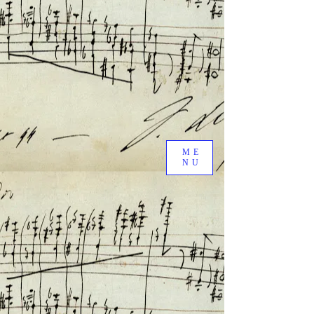
ME
NU