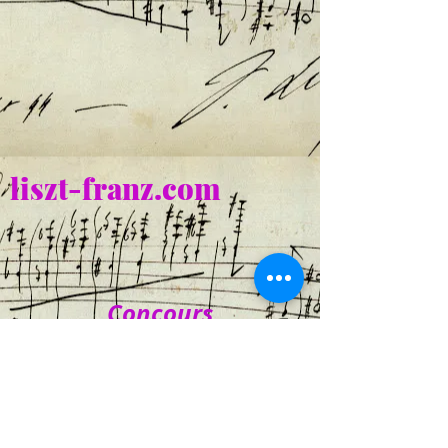
liszt-franz.com
Concours
Académie Liszt de Schillingsfürst
Cliquer ici